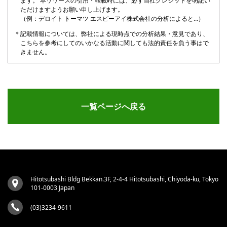
ます。 本リリースの引用・転載時には、必ず当社クレジットを明記い
ただけますようお願い申し上げます。
（例：デロイト トーマツ エスピーアイ株式会社の分析によると…）
記載情報については、弊社による現時点での分析結果・意見であり、
こちらを参考にしてのいかなる活動に関しても法的責任を負う事はで
きません。
一覧ページへ戻る
Hitotsubashi Bldg Bekkan.3F, 2-4-4 Hitotsubashi, Chiyoda-ku, Tokyo
101-0003 Japan
(03)3234-9611