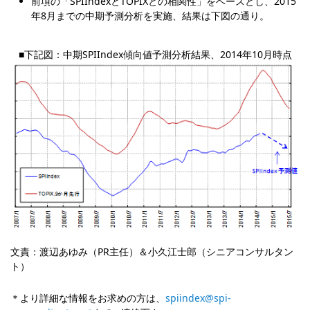
前項の「SPIIndexとTOPIXとの相関性」をベースとし、2015
年8月までの中期予測分析を実施、結果は下図の通り。
■下記図：中期SPIIndex傾向値予測分析結果、2014年10月時点
文責：渡辺あゆみ（PR主任）＆小久江士郎（シニアコンサルタン
ト）
より詳細な情報をお求めの方は、
spiindex@spi-