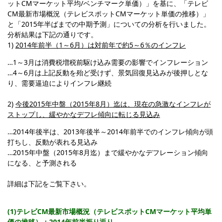
ットCMマーケット平均/ベンチマーク単価）」を基に、「テレビ
CM最新市場概況（テレビスポットCMマーケット単価の推移）」
と「2015年半ばまでの中期予測」についての分析を行いました。
分析結果は下記の通りです。
1)
2014年前半（1～6月）は対前年で約5～6％のインフレ
…1～3月は消費税増税前駆け込み需要の影響でインフレーション
…4～6月は上記反動を殆ど受けず、景気回復見込みが後押しとな
り、需要逼迫によりインフレ継続
2)
今後2015年中盤（2015年8月）迄は、現在の急激なインフレが
ストップし、緩やかなデフレ傾向に転じる見込み
…2014年後半は、2013年後半～2014年前半でのインフレ傾向が頭
打ちし、反動が表れる見込み
…2015年中盤（2015年8月迄）まで緩やかなデフレーション傾向
になる、と予測される
詳細は下記をご覧下さい。
(1)テレビCM最新市場概況（テレビスポットCMマーケット平均単
価の推移）：2014年前半振り返り